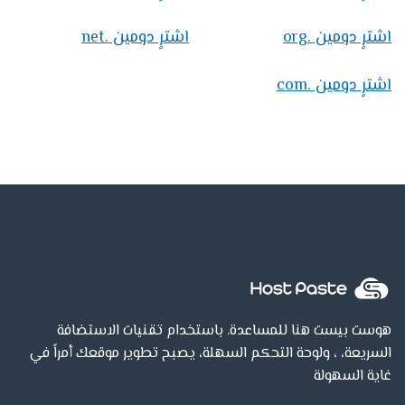
اشترٍ دومين .org
اشترٍ دومين .net
اشترٍ دومين .com
هوست بيست هنا للمساعدة. باستخدام تقنيات الاستضافة
السريعة، ، ولوحة التحكم السهلة، يصبح تطوير موقعك أمراً في
غاية السهولة